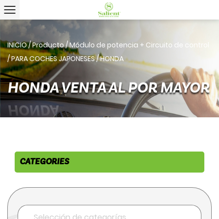
INICIO
/
Producto
/
Módulo de potencia + Circuito de control
/
PARA COCHES JAPONESES
/
HONDA
HONDA VENTA AL POR MAYOR
CATEGORIES