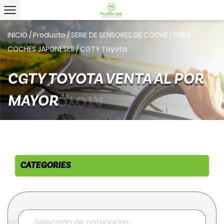
INICIO
/
Producto
/
SERIE DE SENSORES DE COCHE
/
PARA
COCHES JAPONESES
/
CGTY Toyota
CGTY TOYOTA VENTA AL POR
MAYOR
CATEGORIES