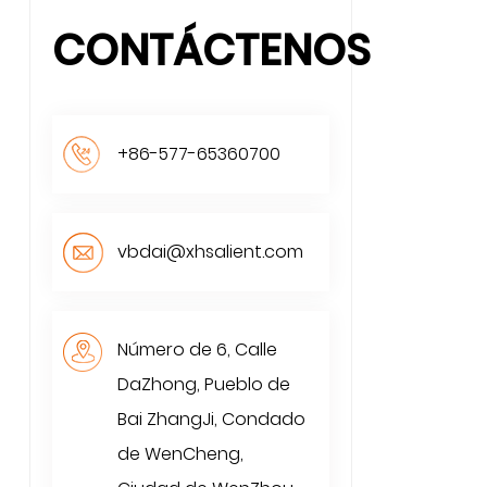
CONTÁCTENOS
+86-577-65360700
vbdai@xhsalient.com
Número de 6, Calle
DaZhong, Pueblo de
Bai ZhangJi, Condado
de WenCheng,