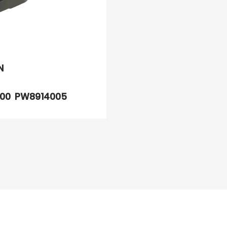
N
8100 PW8914005