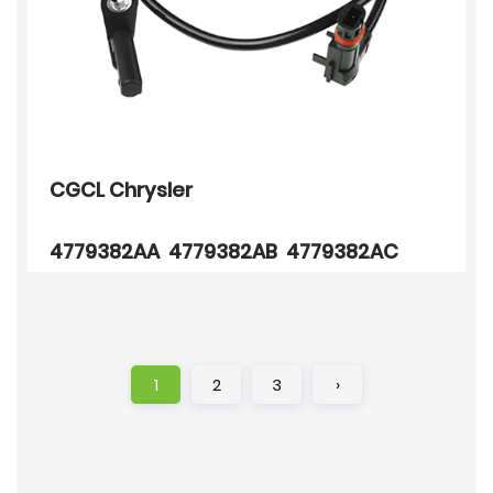
CGCL Chrysler
4779382AA 4779382AB 4779382AC
1
2
3
›