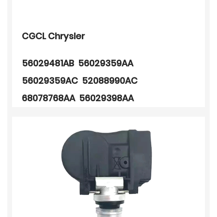
CGCL Chrysler
56029481AB 56029359AA
56029359AC 52088990AC
68078768AA 56029398AA