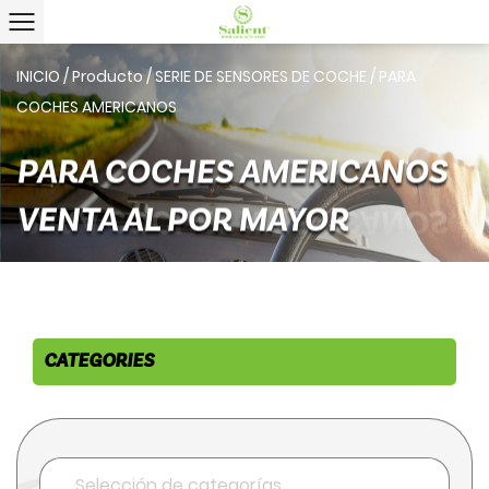
INICIO
/
Producto
/
SERIE DE SENSORES DE COCHE
/
PARA
COCHES AMERICANOS
PARA COCHES AMERICANOS
VENTA AL POR MAYOR
CATEGORIES