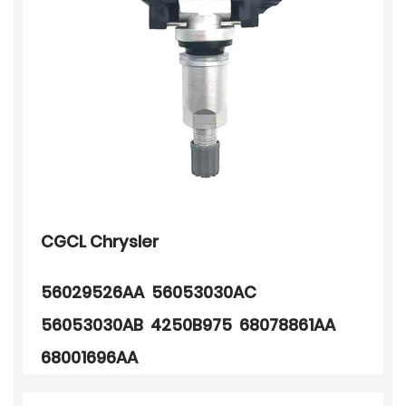
CGCL Chrysler
56029526AA 56053030AC
56053030AB 4250B975 68078861AA
68001696AA