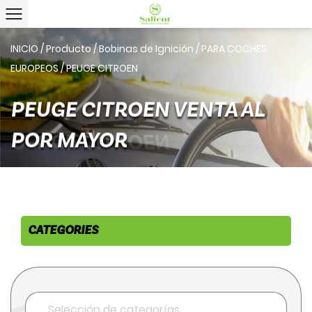
INICIO
/
Producto
/
Bobinas de Ignición
/
PARA COCHES
EUROPEOS
/
PEUGE CITROEN
PEUGE CITROEN VENTA AL
POR MAYOR
CATEGORIES