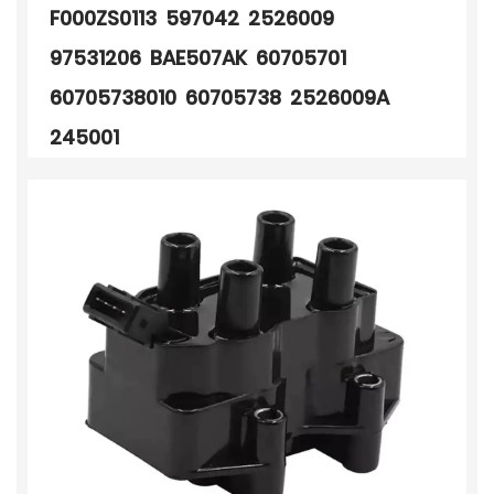
F000ZS0113 597042 2526009
97531206 BAE507AK 60705701
60705738010 60705738 2526009A
245001