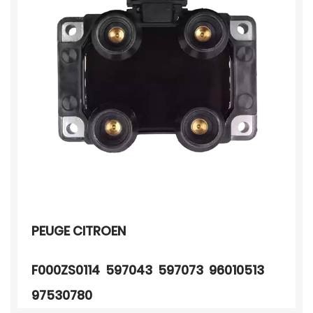
PEUGE CITROEN
F000ZS0114 597043 597073 96010513
97530780