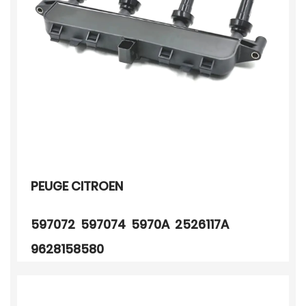
PEUGE CITROEN
597072 597074 5970A 2526117A
9628158580