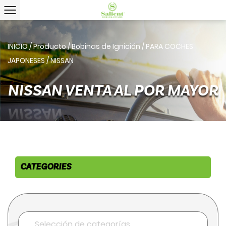
INICIO
/
Producto
/
Bobinas de Ignición
/
PARA COCHES
JAPONESES
/
NISSAN
NISSAN VENTA AL POR MAYOR
CATEGORIES