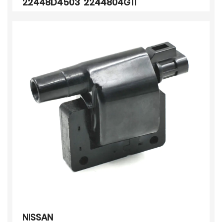
22448D4503 2244804G11
NISSAN