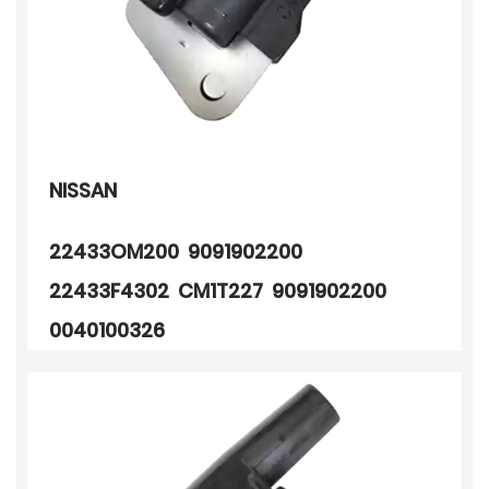
NISSAN
22433OM200 9091902200
22433F4302 CM1T227 9091902200
0040100326