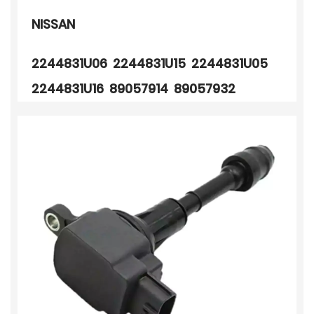
NISSAN
2244831U06 2244831U15 2244831U05
2244831U16 89057914 89057932