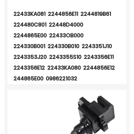
22433KA081 2244856E11 2244819B61
224480C801 22448D4000
2244865E00 22433OB000
224330B001 224330B010 2243351J10
2243353J20 2243355S10 2243356E11
2243356E12 22433KA080 2244856E12
244865E00 0986221032