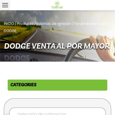
INICIO
/
Producto
/
Bobinas de Ignición
/
For American cars
/
DODGE
DODGE VENTA AL POR MAYOR
CATEGORIES