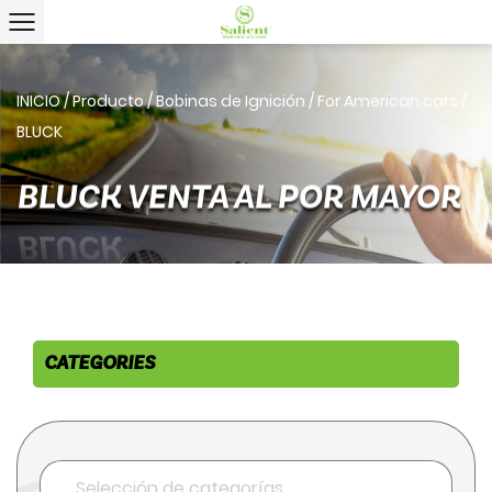
INICIO
/
Producto
/
Bobinas de Ignición
/
For American cars
/
BLUCK
BLUCK VENTA AL POR MAYOR
CATEGORIES