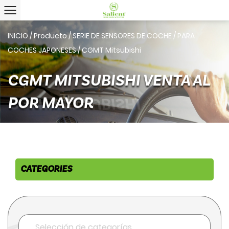
INICIO
/
Producto
/
SERIE DE SENSORES DE COCHE
/
PARA
COCHES JAPONESES
/
CGMT Mitsubishi
CGMT MITSUBISHI VENTA AL
POR MAYOR
CATEGORIES